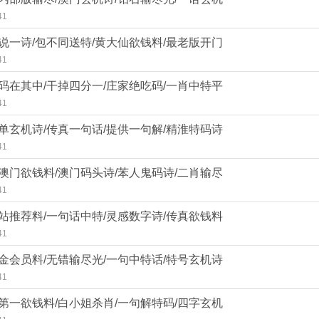
41
有一说一诗/包不同送特/黄大仙欲钱料/最老版开门
41
/特码在其中/干掉四分一/庄家绝吃码/一肖中特平
41
/简单玄机诗/传真一句话/提供一句解/精淮特码诗
41
纲/澳门欲钱料/澳门码头诗/苯人鬼码诗/二肖输尽
41
/本站推荐料/一句话中特/灵感数字诗/传真欲钱料
41
/白金会员料/无错输尽光/一句中特话/特号玄机诗
41
段/第一欲钱料/白小姐杀肖/一句解特码/四字玄机