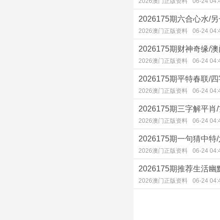
2026澳门正版资料
06-24 04:
2026175期六合心水
2026澳门正版资料
06-24 04:
2026175期财神奇缘
2026澳门正版资料
06-24 04:
2026175期平特春联
2026澳门正版资料
06-24 04:
2026175期三字解平
2026澳门正版资料
06-24 04:
2026175期一句猜中
2026澳门正版资料
06-24 04:
2026175期推荐生活
2026澳门正版资料
06-24 04: