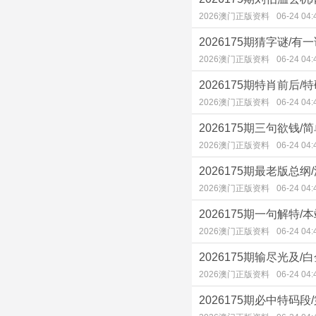
2026澳门正版资料
06-24 04:
2026175期猜字谜/
2026澳门正版资料
06-24 04:
2026175期特肖前后
2026澳门正版资料
06-24 04:
2026175期三句欲钱
2026澳门正版资料
06-24 04:
2026175期最老版总
2026澳门正版资料
06-24 04:
2026175期一句解特
2026澳门正版资料
06-24 04:
2026175期输尽光及
2026澳门正版资料
06-24 04:
2026175期必中特码